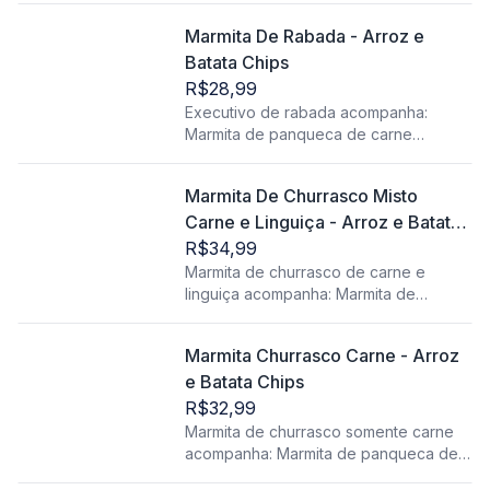
Marmita De Rabada - Arroz e
Batata Chips
R$28,99
Executivo de rabada acompanha:
Marmita de panqueca de carne
acompanha: Arroz, feijão, farofa, batata
chips, proteína, salada (alface e
Marmita De Churrasco Misto
tomate).
Carne e Linguiça - Arroz e Batata
Chips
R$34,99
Marmita de churrasco de carne e
linguiça acompanha: Marmita de
panqueca de carne acompanha: Arroz,
feijão, farofa, batata chips, proteína,
Marmita Churrasco Carne - Arroz
salada (alface e tomate).
e Batata Chips
R$32,99
Marmita de churrasco somente carne
acompanha: Marmita de panqueca de
carne acompanha: Arroz, feijão, farofa,