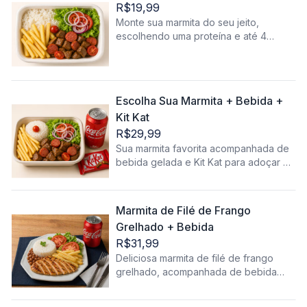
R$19,99
Monte sua marmita do seu jeito,
escolhendo uma proteína e até 4
acompanhamentos que mais gosta.
Uma refeição completa, prática e cheia
de sabor!
Escolha Sua Marmita + Bebida +
Kit Kat
R$29,99
Sua marmita favorita acompanhada de
bebida gelada e Kit Kat para adoçar o
final da refeição. Combo completo e
irresistível!
Marmita de Filé de Frango
Grelhado + Bebida
R$31,99
Deliciosa marmita de filé de frango
grelhado, acompanhada de bebida
gelada.