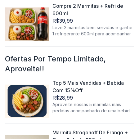
Compre 2 Marmitas + Refri de
600ml
R$39,99
Leve 2 marmitas bem servidas e ganhe
1 refrigerante 600ml para acompanhar.
Ofertas Por Tempo Limitado,
Aproveite!!
Top 5 Mais Vendidas + Bebida
Com 15%Off
R$28,99
Aproveite nossas 5 marmitas mais
pedidas acompanhado de uma bebida
com 15% de desconto! Os sabores
favoritos da casa agora com um preço
ainda melhor.
Marmita Strogonoff De Frango +