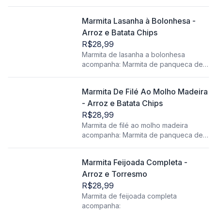
chips e salada.
Marmita Lasanha à Bolonhesa -
Arroz e Batata Chips
R$28,99
Marmita de lasanha a bolonhesa
acompanha: Marmita de panqueca de
carne acompanha: Arroz, feijão, farofa,
batata chips, proteína, salada (alface e
Marmita De Filé Ao Molho Madeira
tomate).
- Arroz e Batata Chips
R$28,99
Marmita de filé ao molho madeira
acompanha: Marmita de panqueca de
carne acompanha: Arroz, feijão, farofa,
batata chips, proteína, salada (alface e
Marmita Feijoada Completa -
tomate).
Arroz e Torresmo
R$28,99
Marmita de feijoada completa
acompanha: