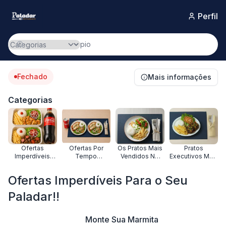
Perfil
Fechado
Mais informações
Categorias
Ofertas
Ofertas Por
Os Pratos Mais
Pratos
Imperdíveis
Tempo
Vendidos No
Executivos Mais
Para o Seu
Limitado,
Ifood
Amados
Paladar!!
Aproveite!!
Ofertas Imperdíveis Para o Seu
Paladar!!
Monte Sua Marmita