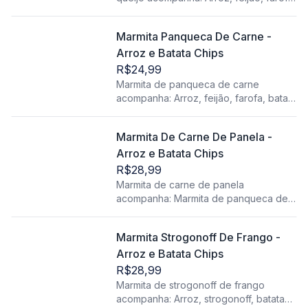
batata chips, proteína, salada (alface e
tomate).
Marmita Panqueca De Carne -
Arroz e Batata Chips
R$24,99
Marmita de panqueca de carne
acompanha: Arroz, feijão, farofa, batata
chips, proteína, salada (alface e
tomate).
Marmita De Carne De Panela -
Arroz e Batata Chips
R$28,99
Marmita de carne de panela
acompanha: Marmita de panqueca de
carne acompanha: Arroz, feijão, farofa,
batata chips, proteína, salada (alface e
Marmita Strogonoff De Frango -
tomate).
Arroz e Batata Chips
R$28,99
Marmita de strogonoff de frango
acompanha: Arroz, strogonoff, batata