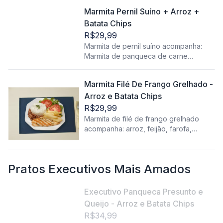
batata chips, proteína, salada (alface e
Marmita Pernil Suíno + Arroz +
tomate).
Batata Chips
R$29,99
Marmita de pernil suíno acompanha:
Marmita de panqueca de carne
acompanha: Arroz, feijão, farofa, batata
chips, proteína, salada (alface e
Marmita Filé De Frango Grelhado -
tomate).
Arroz e Batata Chips
R$29,99
Marmita de filé de frango grelhado
acompanha: arroz, feijão, farofa,
salada e batata chips.
Pratos Executivos Mais Amados
Executivo Panqueca Presunto e
Queijo - Arroz e Batata Chips
R$34,99