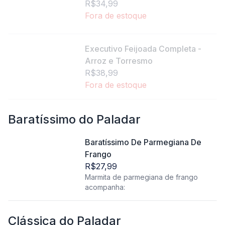
Chips
R$34,99
Fora de estoque
Executivo Feijoada Completa -
Arroz e Torresmo
R$38,99
Fora de estoque
Baratíssimo do Paladar
Baratíssimo De Parmegiana De
Frango
R$27,99
Marmita de parmegiana de frango
acompanha:
Clássica do Paladar