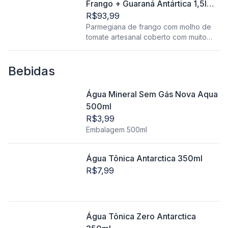
Frango + Guaraná Antártica 1,5l
(Serve 3 Pessoas)
R$93,99
Parmegiana de frango com molho de
tomate artesanal coberto com muito
queijo derretido, acompanha
Bebidas
Água Mineral Sem Gás Nova Aqua
500ml
R$3,99
Embalagem 500ml
Água Tônica Antarctica 350ml
R$7,99
Água Tônica Zero Antarctica